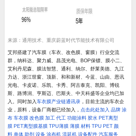
来源：通用技术、重庆蔚蓝时代节能技术有限公司
艾邦搭建了汽车膜（车衣、改色膜、窗膜）行业交流
群，纳科达、聚力威、昌茂光电、BOP保镖、膜小二、
艾利丹尼森、膜法智慧、通利、纳尔、舒莱美德、九江
力达、浙江世窗、顶新、和和新材、今蓝、山由、恩讯
光电、卡皮诺、乐凯、卡秀、阿古泰克、凯阳、博锐
斯、路博润、亨斯迈、巴斯夫、中天科盛等企业均已加
入。同时加入
车衣膜产业链通讯录
，目前主流的车衣企
业，原料，设备厂商都已经加入，
点击此处加入
品牌
涂
布
车衣膜
改色膜
加工
代工
功能涂料
胶水
PET离型
膜
PET离型膜基膜
TPU薄膜
薄膜
材料
TPU
PET
颜
料
单体
助剂
设备
涂布机
流延机
设备配件
汽车服务