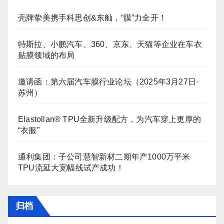
壳牌挚美携手科思创&东舢，“膜”力全开！
特斯拉、小鹏汽车、360、京东、天猫等企业在车衣
贴膜领域的布局
邀请函：第六届汽车膜行业论坛（2025年3月27日·
苏州）
Elastollan® TPU全新升级配方，为汽车穿上更厚的
“衣服”
通利集团：子公司慧智新材二期年产1000万平米
TPU流延大宽幅线试产成功！
归档