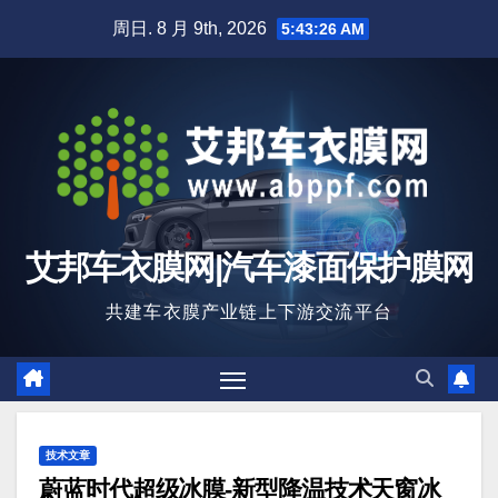
跳
周日. 8 月 9th, 2026
5:43:28 AM
至
内
容
艾邦车衣膜网|汽车漆面保护膜网
共建车衣膜产业链上下游交流平台
技术文章
蔚蓝时代超级冰膜-新型降温技术天窗冰