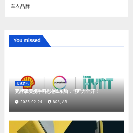
车衣品牌
You missed
行业资讯
壳牌挚美携手科思创&东舢，“膜”力全开！
2025-02-24
808, AB