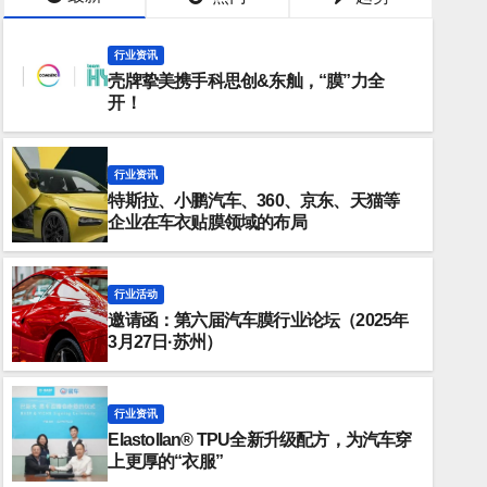
行业资讯
壳牌挚美携手科思创&东舢，“膜”力全
开！
行业资讯
特斯拉、小鹏汽车、360、京东、天猫等
企业在车衣贴膜领域的布局
行业活动
邀请函：第六届汽车膜行业论坛（2025年
TPU
行业资讯
3月27日·苏州）
通利集团：子公司慧智新材二期年
延大宽幅线试产成功！
行业资讯
Elastollan® TPU全新升级配方，为汽车穿
2024-08-08
808, AB
上更厚的“衣服”