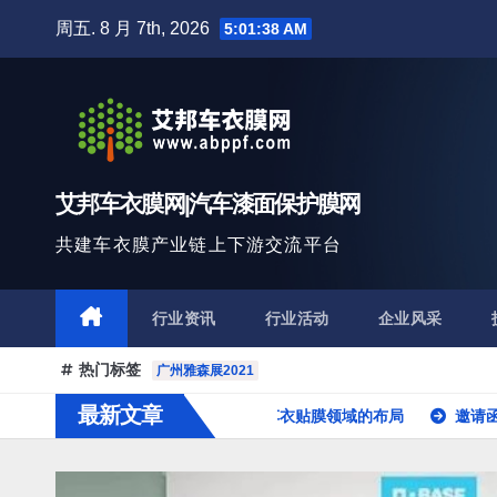
跳
周五. 8 月 7th, 2026
5:01:39 AM
至
内
容
艾邦车衣膜网|汽车漆面保护膜网
共建车衣膜产业链上下游交流平台
行业资讯
行业活动
企业风采
热门标签
广州雅森展2021
最新文章
60、京东、天猫等企业在车衣贴膜领域的布局
邀请函：第六届汽车膜