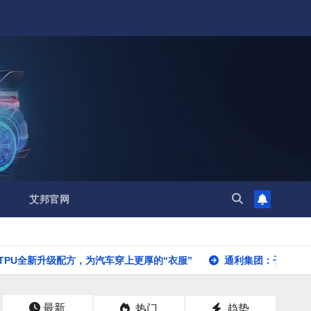
艾邦官网
新升级配方，为汽车穿上更厚的“衣服”
通利集团：子公司慧智新材二期年产
最新
热门
趋势