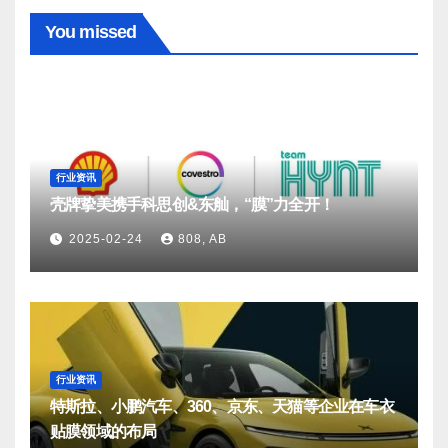
You missed
行业资讯
壳牌挚美携手科思创&东舢，“膜”力全开！
2025-02-24
808, AB
行业资讯
特斯拉、小鹏汽车、360、京东、天猫等企业在车衣
贴膜领域的布局