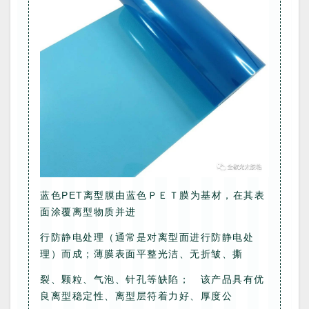
蓝色PET离型膜由蓝色ＰＥＴ膜为基材，在其表
面涂覆离型物质并进
行防静电处理（通常是对离型面进行防静电处
理）而成；薄膜表面平整光洁、无折皱、撕
裂、颗粒、气泡、针孔等缺陷； 该产品具有优
良离型稳定性、离型层符着力好、厚度公