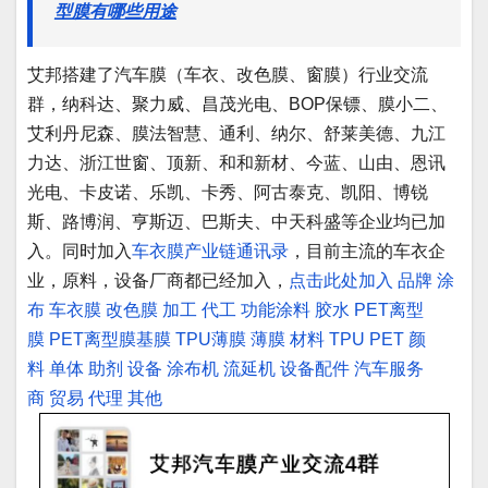
型膜有哪些用途
艾邦搭建了汽车膜（车衣、改色膜、窗膜）行业交流
群，纳科达、聚力威、昌茂光电、BOP保镖、膜小二、
艾利丹尼森、膜法智慧、通利、纳尔、舒莱美德、九江
力达、浙江世窗、顶新、和和新材、今蓝、山由、恩讯
光电、卡皮诺、乐凯、卡秀、阿古泰克、凯阳、博锐
斯、路博润、亨斯迈、巴斯夫、中天科盛等企业均已加
入。同时加入
车衣膜产业链通讯录
，目前主流的车衣企
业，原料，设备厂商都已经加入，
点击此处加入
品牌
涂
布
车衣膜
改色膜
加工
代工
功能涂料
胶水
PET离型
膜
PET离型膜基膜
TPU薄膜
薄膜
材料
TPU
PET
颜
料
单体
助剂
设备
涂布机
流延机
设备配件
汽车服务
商
贸易
代理
其他