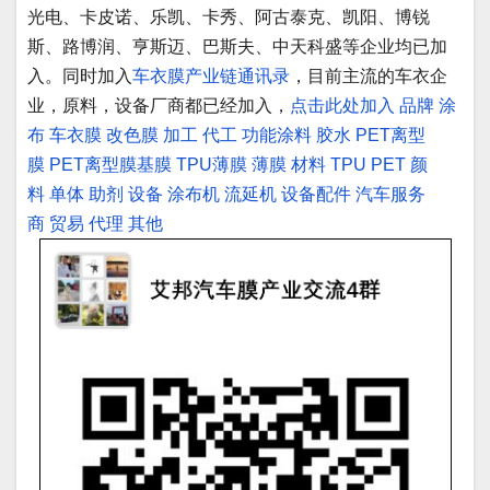
光电、卡皮诺、乐凯、卡秀、阿古泰克、凯阳、博锐
斯、路博润、亨斯迈、巴斯夫、中天科盛等企业均已加
入。同时加入
车衣膜产业链通讯录
，目前主流的车衣企
业，原料，设备厂商都已经加入，
点击此处加入
品牌
涂
布
车衣膜
改色膜
加工
代工
功能涂料
胶水
PET离型
膜
PET离型膜基膜
TPU薄膜
薄膜
材料
TPU
PET
颜
料
单体
助剂
设备
涂布机
流延机
设备配件
汽车服务
商
贸易
代理
其他