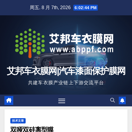
跳
周五. 8 月 7th, 2026
6:02:45 PM
至
内
容
艾邦车衣膜网|汽车漆面保护膜网
共建车衣膜产业链上下游交流平台
技术文章
双哑双硅离型膜