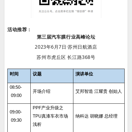
活动推荐：
第三届汽车膜行业高峰论坛
2023年6月7日·苏州日航酒店
苏州市虎丘区 长江路368号
时间
议题
演讲单位
08:50-
开场介绍
艾邦智造 江耀贵 创始人
09:00
PPF
产业升级之
09:00-
TPU
真漆车衣市场
纳科达 胡晓娜 总经理
09:30
浅析