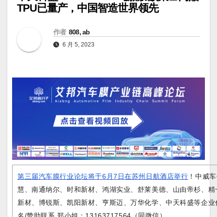
TPU已量产，中国智造世界领先
作者
808, ab
6 月 5, 2023
第三届汽车膜行业论坛将于6月7日在苏州日航酒店举行
！中威车
慧、南通纳尔、时和新材、鸿湖实业、舒莱美德、山由帝杉、精
新材、博锐斯、凯阳新材、亨斯迈、万华化学、中天科盛等企业
名/赞助联系 郑小姐：13163717564（同微信）