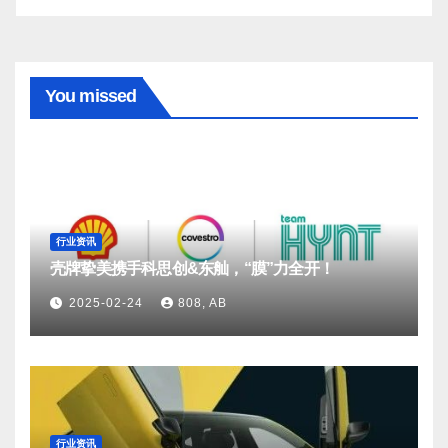
You missed
行业资讯
壳牌挚美携手科思创&东舢，“膜”力全开！
2025-02-24
808, AB
行业资讯