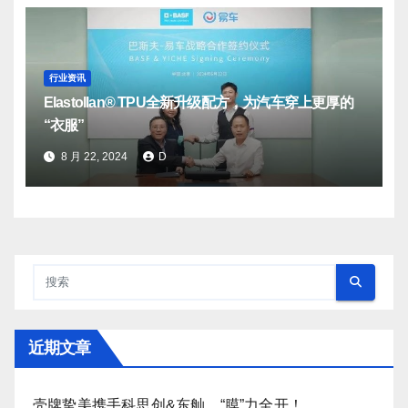
行业资讯
Elastollan® TPU全新升级配方，为汽车穿上更厚的
“衣服”
8 月 22, 2024
D
近期文章
壳牌挚美携手科思创&东舢，“膜”力全开！