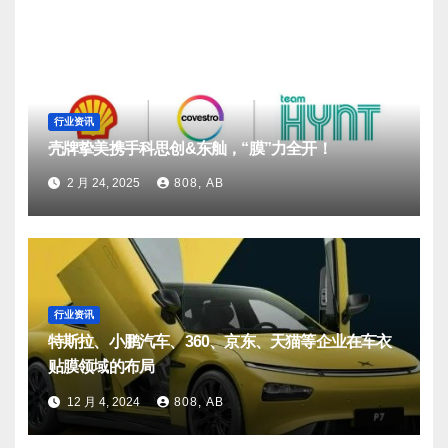
行业资讯
壳牌挚美携手科思创&东舢，“膜”力全开！
2 月 24, 2025
808, AB
行业资讯
特斯拉、小鹏汽车、360、京东、天猫等企业在车衣
贴膜领域的布局
12 月 4, 2024
808, AB