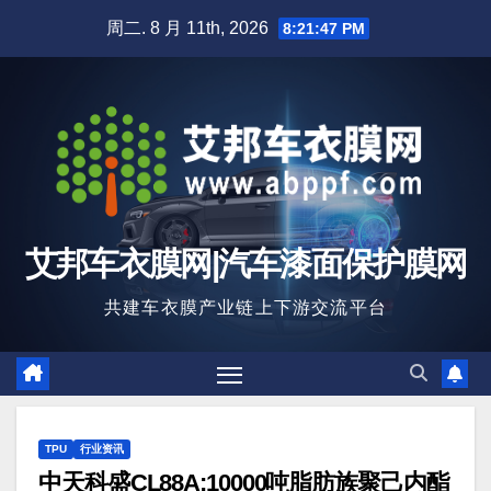
跳
周二. 8 月 11th, 2026
8:21:48 PM
至
内
容
艾邦车衣膜网|汽车漆面保护膜网
共建车衣膜产业链上下游交流平台
TPU
行业资讯
中天科盛CL88A:10000吨脂肪族聚己内酯