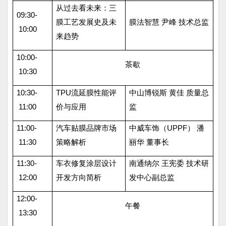
从过去看未来：三
09:30-
膜工艺发展史及未
膜法智慧 尹峰 技术总监
10:00
来趋势
10:00-
茶歇
10:30
10:30-
TPU
流延膜性能评
中山博锐斯 黄佳 质量总
11:00
价与应用
监
11:00-
汽车贴膜品牌市场
中威车饰（
UPPF
） 潘
11:30
策略解析
丽华 董事长
11:30-
车衣修复涂层设计
南通纳尔 王宪委 技术研
12:00
开发方向简析
发中心副总监
12:00-
午餐
13:30