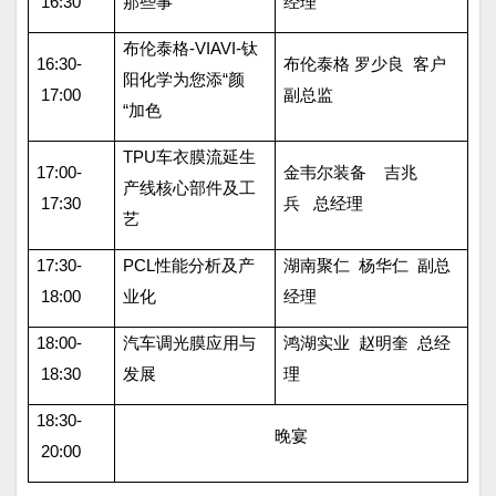
16:30
那些事
经理
布伦泰格
-VIAVI-
钛
16:30-
布伦泰格 罗少良
客户
阳化学为您添“颜
17:00
副总监
“加色
TPU
车衣膜流延生
17:00-
金韦尔装备
吉兆
产线核心部件及工
17:30
兵
总经理
艺
17:30-
PCL
性能分析及产
湖南聚仁
杨华仁
副总
18:00
业化
经理
18:00-
汽车调光膜应用与
鸿湖实业
赵明奎
总经
18:30
发展
理
18:30-
晚宴
20:00