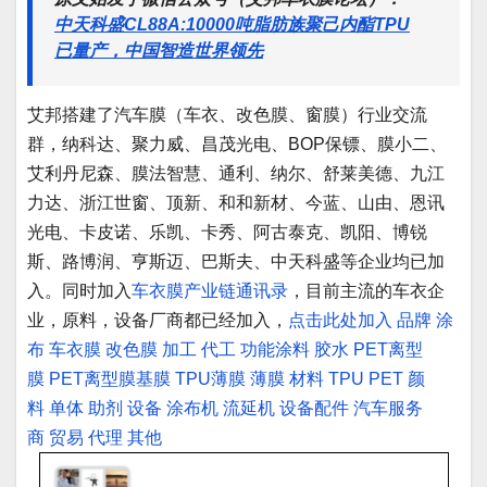
中天科盛CL88A:10000吨脂肪族聚己内酯TPU
已量产，中国智造世界领先
艾邦搭建了汽车膜（车衣、改色膜、窗膜）行业交流
群，纳科达、聚力威、昌茂光电、BOP保镖、膜小二、
艾利丹尼森、膜法智慧、通利、纳尔、舒莱美德、九江
力达、浙江世窗、顶新、和和新材、今蓝、山由、恩讯
光电、卡皮诺、乐凯、卡秀、阿古泰克、凯阳、博锐
斯、路博润、亨斯迈、巴斯夫、中天科盛等企业均已加
入。同时加入
车衣膜产业链通讯录
，目前主流的车衣企
业，原料，设备厂商都已经加入，
点击此处加入
品牌
涂
布
车衣膜
改色膜
加工
代工
功能涂料
胶水
PET离型
膜
PET离型膜基膜
TPU薄膜
薄膜
材料
TPU
PET
颜
料
单体
助剂
设备
涂布机
流延机
设备配件
汽车服务
商
贸易
代理
其他