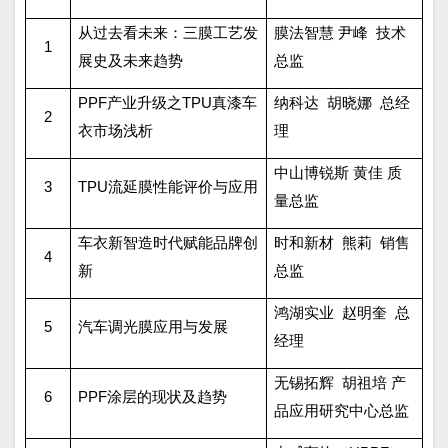
从过去看未来：三膜工艺发
膜法智慧 尹峰
技术
1
展史及未来趋势
总监
PPF
产业升级之
TPU
真漆车
纳科达
胡晓娜
总经
2
衣市场浅析
理
中山博锐斯 黄佳 质
3
TPU
流延膜性能评价与应用
量总监
车衣新智造时代赋能品牌创
时和新材
熊莉
销售
4
新
总监
鸿湖实业
赵明奎
总
5
汽车调光膜应用与发展
经理
无锡拓辉
胡祖培 产
6
PPF
涂层的现状及趋势
品应用研究中心总监