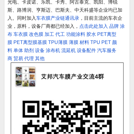
光电、卡皮诺、乐凯、卡秀、阿古泰克、凯阳、博锐
斯、路博润、亨斯迈、巴斯夫、中天科盛等企业均已加
入。同时加入
车衣膜产业链通讯录
，目前主流的车衣企
业，原料，设备厂商都已经加入，
点击此处加入
品牌
涂
布
车衣膜
改色膜
加工
代工
功能涂料
胶水
PET离型
膜
PET离型膜基膜
TPU薄膜
薄膜
材料
TPU
PET
颜
料
单体
助剂
设备
涂布机
流延机
设备配件
汽车服务
商
贸易
代理
其他