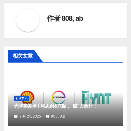
导
航
作者
808, ab
相关文章
行业资讯
壳牌挚美携手科思创&东舢，“膜”力全开！
2 月 24, 2025
808, AB