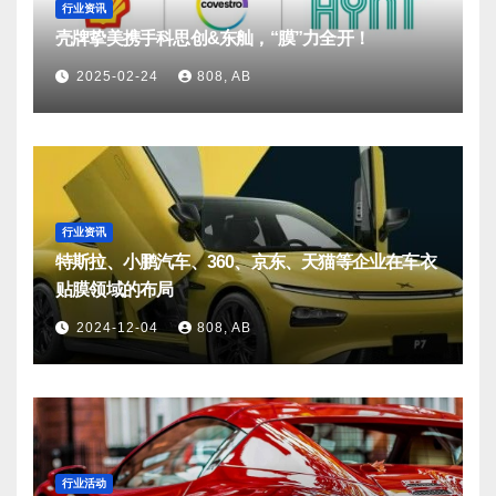
行业资讯
壳牌挚美携手科思创&东舢，“膜”力全开！
2025-02-24
808, AB
行业资讯
特斯拉、小鹏汽车、360、京东、天猫等企业在车衣
贴膜领域的布局
2024-12-04
808, AB
行业活动