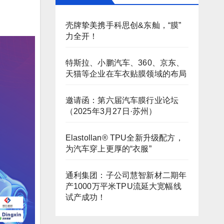
壳牌挚美携手科思创&东舢，“膜”
力全开！
特斯拉、小鹏汽车、360、京东、
天猫等企业在车衣贴膜领域的布局
邀请函：第六届汽车膜行业论坛
（2025年3月27日·苏州）
Elastollan® TPU全新升级配方，
为汽车穿上更厚的“衣服”
通利集团：子公司慧智新材二期年
产1000万平米TPU流延大宽幅线
试产成功！