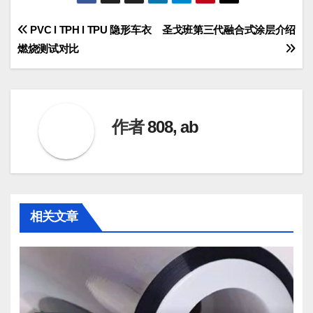
文
PVC l TPH l TPU 隐形车衣
圣戈班第三代融合式涂层介绍
燃烧测试对比
章
导
航
作者
808, ab
相关文章