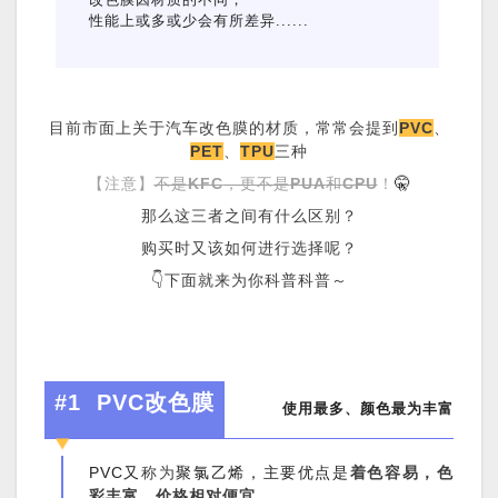
性能上或多或少会
有所差异......
目前市面上关于汽车改色膜的材质，常常会提到
PVC
、
PET
、
TPU
三种
【注意】
不是
KFC
，更不是
PUA
和
CPU
！
🤫
那么这三者之间有什么区别？
购买时又该如何进行选择呢？
👇下面就来为你科普科普～
#1
PVC改色膜
使用最多、颜色最为丰富
PVC又
称为
聚氯乙烯，主要优点是
着色容易，色
彩丰富，价格相对便宜
。