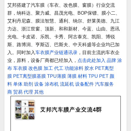
艾邦搭建了汽车膜（车衣、改色膜、窗膜）行业交流
群，纳科达、聚力威、昌茂光电、BOP保镖、膜小二、
艾利丹尼森、膜法智慧、通利、纳尔、舒莱美德、九江
力达、浙江世窗、顶新、和和新材、今蓝、山由、恩讯
光电、卡皮诺、乐凯、卡秀、阿古泰克、凯阳、博锐
斯、路博润、亨斯迈、巴斯夫、中天科盛等企业均已加
入。同时加入
车衣膜产业链通讯录
，目前主流的车衣企
业，原料，设备厂商都已经加入，
点击此处加入
品牌
涂
布
车衣膜
改色膜
加工
代工
功能涂料
胶水
PET离型
膜
PET离型膜基膜
TPU薄膜
薄膜
材料
TPU
PET
颜
料
单体
助剂
设备
涂布机
流延机
设备配件
汽车服务
商
贸易
代理
其他