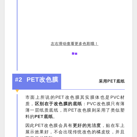
左右滑动查看更多色彩哦！
#2
PET改色膜
采用
PET底纸
市面上所说的PET改色膜其实膜体也是PVC材
质，
区别在于改色膜的底纸
：PVC改色膜只有薄
薄一层纸质底纸，而PET改色膜则采用了类似塑
料的
PET底纸
。
因此PET改色膜会具有
更好的光洁度
，贴在车上
展示效果好，不会出现传统改色的橘皮纹，并且