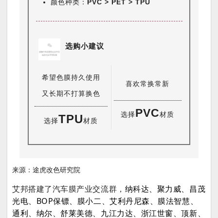
颜色种类：
PVC > PET > TPU
选购小建议
希望色膜持久使用
喜欢常换常新
又长期不打算换色
PVC
选择
材质
TPU
选择
材质
来源：途虎改色研究院
艾邦搭建了汽车膜产业交流群，
纳科达、聚力威、昌茂
光电、BOP保镖、膜小二、艾利丹尼森、膜法智慧、
通利、纳尔、舒莱美德、九江力达、浙江世窗、顶新、