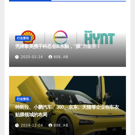
行业资讯
壳牌挚美携手科思创&东舢，“膜”力全开！
2025-02-24
808, AB
行业资讯
特斯拉、小鹏汽车、360、京东、天猫等企业在车衣
贴膜领域的布局
2024-12-04
808, AB