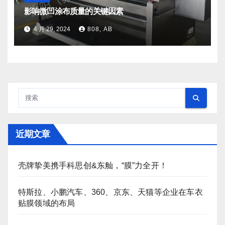
影响微凹涂布质量的关键因素
4 月 29, 2024
808, AB
近期文章
壳牌挚美携手科思创&东舢，“膜”力全开！
特斯拉、小鹏汽车、360、京东、天猫等企业在车衣
贴膜领域的布局