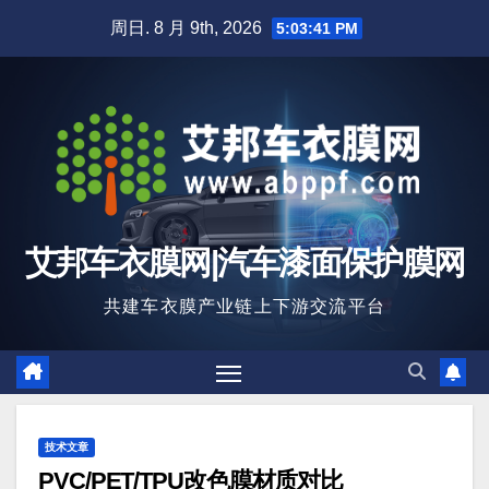
跳
周日. 8 月 9th, 2026
5:03:42 PM
至
内
容
艾邦车衣膜网|汽车漆面保护膜网
共建车衣膜产业链上下游交流平台
技术文章
PVC/PET/TPU改色膜材质对比