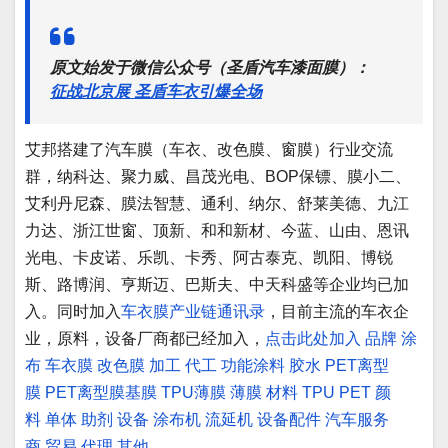
原文始发于微信公众号（圣盾汽车漆面膜）：
征战北京展 圣盾车衣引爆全场
艾邦搭建了汽车膜（车衣、改色膜、窗膜）行业交流
群，纳科达、聚力威、昌茂光电、BOP保镖、膜小二、
艾利丹尼森、膜法智慧、通利、纳尔、舒莱美德、九江
力达、浙江世窗、顶新、和和新材、今蓝、山由、恩讯
光电、卡皮诺、乐凯、卡秀、阿古泰克、凯阳、博锐
斯、路博润、亨斯迈、巴斯夫、中天科盛等企业均已加
入。同时加入
车衣膜产业链通讯录
，目前主流的车衣企
业，原料，设备厂商都已经加入，
点击此处加入
品牌
涂
布
车衣膜
改色膜
加工
代工
功能涂料
胶水
PET离型
膜
PET离型膜基膜
TPU薄膜
薄膜
材料
TPU
PET
颜
料
单体
助剂
设备
涂布机
流延机
设备配件
汽车服务
商
贸易
代理
其他