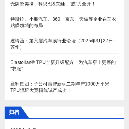
壳牌挚美携手科思创&东舢，“膜”力全开！
特斯拉、小鹏汽车、360、京东、天猫等企业在车衣
贴膜领域的布局
邀请函：第六届汽车膜行业论坛（2025年3月27日·
苏州）
Elastollan® TPU全新升级配方，为汽车穿上更厚的
“衣服”
通利集团：子公司慧智新材二期年产1000万平米
TPU流延大宽幅线试产成功！
归档