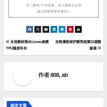
文
永冠新材推出Linmo凌膜
乐凯漆面保护膜亮相第32届雅
TPU隐形车衣
森展
章
导
航
作者
808, ab
相关文章