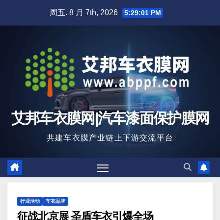
跳
周五. 8 月 7th, 2026
5:29:03 PM
至
内
容
艾邦车衣膜网|汽车漆面保护膜网
共建车衣膜产业链上下游交流平台
行业活动
车衣品牌
征战北京展 圣盾车衣引爆全场