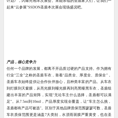
计划》，闪耀亮相本次展会。未能亲临的圣盾家人们，让我们一
起来“云参展”
SSDON
圣盾本次展会现场盛况吧。
产品，核心竞争力
任何一个品牌的发展，都离不开品质过硬的产品支持。作为拥有
行业“三全”之称的圣盾车衣，靠着“品类全
、
厚度全
、
质保全”，
圣盾车衣始终提供让合作伙伴放心，且种类丰富的产品。从车衣
到灯膜到天窗膜，从亮光膜到哑光膜再到亮黑哑黑车衣，圣盾组
建出丰富的产品矩阵，实现“无论车主什么选择，圣盾都可以满
足”。从
7.5
mi到
10
mil，产品厚度实现全覆盖，让“车主怎么挑，
圣盾都有产品可被选”。区别于其他品牌质保范围寥寥可数，圣盾
车衣质保范围更是涵盖
7
大类别，水渍雨斑膜严重黄变，也在圣