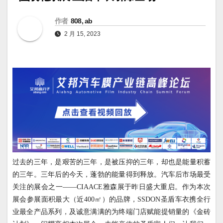
作者
808, ab
2 月 15, 2023
过去的三年，是艰苦的三年，是被压抑的三年，却也是能量积蓄
的三年。三年后的今天，蓬勃的能量得到释放。汽车后市场最受
关注的展会之一——
CIAACE
雅森展于昨日盛大重启。作为本次
展会参展面积最大（近
400
㎡）的品牌，
SSDON
圣盾车衣携全行
业最全产品系列，及诚意满满的为终端门店赋能提销量的《金砖