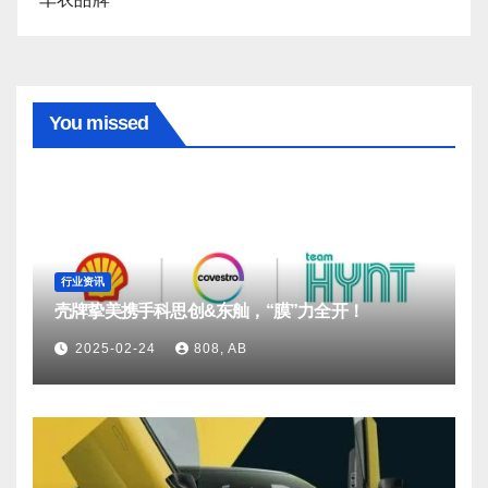
You missed
行业资讯
壳牌挚美携手科思创&东舢，“膜”力全开！
2025-02-24
808, AB