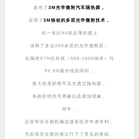
发布了
3M光学微附汽车隔热膜
，
采用了
3M独创的多层光学微附技术，
在一张比A4纸还薄的膜上
涂附了多达200余层的光学微附层，
在隔绝
97%
红外线（900-1000纳米）与
99.9%紫外线的同时，
最大程度的将可见光透过隔热膜，
有效杜绝信号屏蔽以及腐蚀现象。
同年，
还发明安全膜机械连接系统并申请专利，
为后续安全膜的推出打下了坚实的基础。