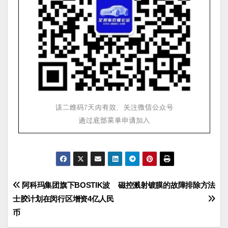
文
阿科玛集团旗下BOSTIK波
磁控溅射镀膜的故障排除方法
士胶计划在闵行区增资4亿人民
章
币