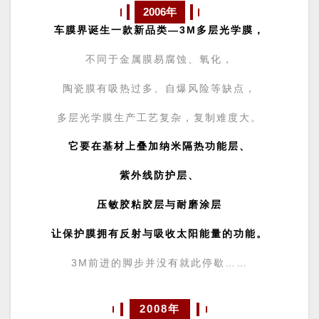
2006年
车膜界诞生一款新品类—
3M多层光学膜
，
不同于金属膜易腐蚀、氧化，
陶瓷膜有吸热过多、自爆风险等缺点，
多层光学膜生产工艺复杂，复制难度大。
它要在基材上叠加纳米
隔热功能层、
紫外线防护层、
压敏胶粘胶层与耐磨涂层
让保护膜拥有反射与吸收太阳能量的功能。
3M前进的脚步并没有就此停歇……
2008年