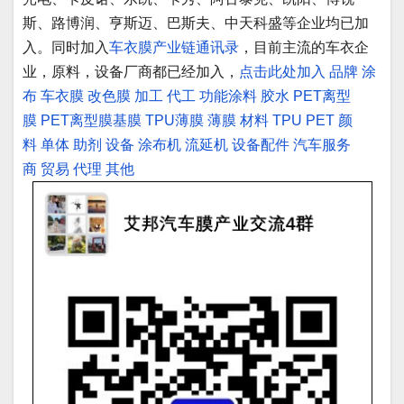
斯、路博润、亨斯迈、巴斯夫、中天科盛等企业均已加
入。同时加入
车衣膜产业链通讯录
，目前主流的车衣企
业，原料，设备厂商都已经加入，
点击此处加入
品牌
涂
布
车衣膜
改色膜
加工
代工
功能涂料
胶水
PET离型
膜
PET离型膜基膜
TPU薄膜
薄膜
材料
TPU
PET
颜
料
单体
助剂
设备
涂布机
流延机
设备配件
汽车服务
商
贸易
代理
其他