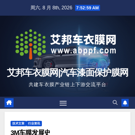
跳
周六. 8 月 8th, 2026
7:53:01 AM
至
内
容
艾邦车衣膜网|汽车漆面保护膜网
共建车衣膜产业链上下游交流平台
技术文章
行业资讯
3M车膜发展史