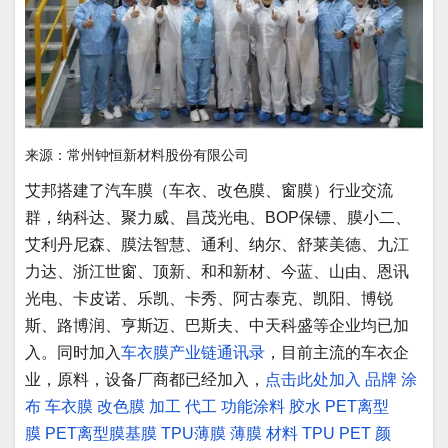
来源：常州钟恒新材料股份有限公司
艾邦搭建了汽车膜（车衣、改色膜、窗膜）行业交流
群，纳科达、聚力威、昌茂光电、BOP保镖、膜小二、
艾利丹尼森、膜法智慧、通利、纳尔、舒莱美德、九江
力达、浙江世窗、顶新、和和新材、今蓝、山由、恩讯
光电、卡皮诺、乐凯、卡秀、阿古泰克、凯阳、博锐
斯、路博润、亨斯迈、巴斯夫、中天科盛等企业均已加
入。同时加入
车衣膜产业链通讯录
，目前主流的车衣企
业，原料，设备厂商都已经加入，
点击此处加入
品牌
涂
布
车衣膜
改色膜
加工
代工
功能涂料
胶水
PET离型
膜
PET离型膜基膜
TPU薄膜
薄膜
材料
TPU
PET
颜