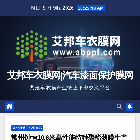
跳
周日. 8 月 9th, 2026
10:25:37 AM
至
内
容
艾邦车衣膜网|汽车漆面保护膜网
共建车衣膜产业链上下游交流平台
企业风采
行业资讯
常州钟恒10.6米高性能特种聚酯薄膜生产