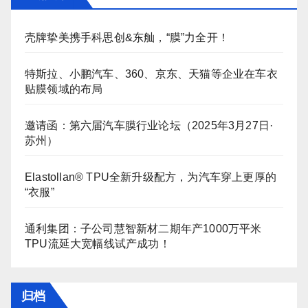
壳牌挚美携手科思创&东舢，“膜”力全开！
特斯拉、小鹏汽车、360、京东、天猫等企业在车衣
贴膜领域的布局
邀请函：第六届汽车膜行业论坛（2025年3月27日·
苏州）
Elastollan® TPU全新升级配方，为汽车穿上更厚的
“衣服”
通利集团：子公司慧智新材二期年产1000万平米
TPU流延大宽幅线试产成功！
归档