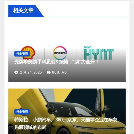
相关文章
行业资讯
壳牌挚美携手科思创&东舢，“膜”力全开！
2 月 24, 2025
808, AB
行业资讯
特斯拉、小鹏汽车、360、京东、天猫等企业在车衣
贴膜领域的布局