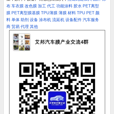
布
车衣膜
改色膜
加工
代工
功能涂料
胶水
PET离型
膜
PET离型膜基膜
TPU薄膜
薄膜
材料
TPU
PET
颜
料
单体
助剂
设备
涂布机
流延机
设备配件
汽车服务
商
贸易
代理
其他