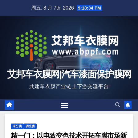
跳
周五. 8 月 7th, 2026
9:18:35 PM
至
内
容
艾邦车衣膜网|汽车漆面保护膜网
共建车衣膜产业链上下游交流平台
未分类
调光膜
精一门：以电致变色技术开拓车膜市场新