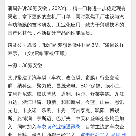
潘周告诉36氪安徽，2023年，精一门将进一步稳定现有
渠道，拿下更多的主机厂订单，同时聚焦工厂建设与汽
车功能膜的技术研发、工业化应用，致力于薄膜技术的
国产化替代，不断提升产品的性能品质。
谈及公司愿景，“我们的梦想是做中国的3M。”潘周这样
表示。（文/深海 审核/王顺）
来源：36氪安徽
艾邦搭建了汽车膜（车衣、改色膜、窗膜）行业交流
群，纳科达、聚力威、昌茂光电、BOP保镖、膜小二、
艾利丹尼森、膜法智慧、通利、纳尔、舒莱美德、九江
力达、浙江世窗、顶新、和和新材、今蓝、山由、恩讯
光电、卡皮诺、乐凯、卡秀、阿古泰克、凯阳、博锐
斯、路博润、亨斯迈、巴斯夫、中天科盛等企业均已加
入。同时加入
车衣膜产业链通讯录
，目前主流的车衣企
业，原料，设备厂商都已经加入，
点击此处加入
品牌
涂