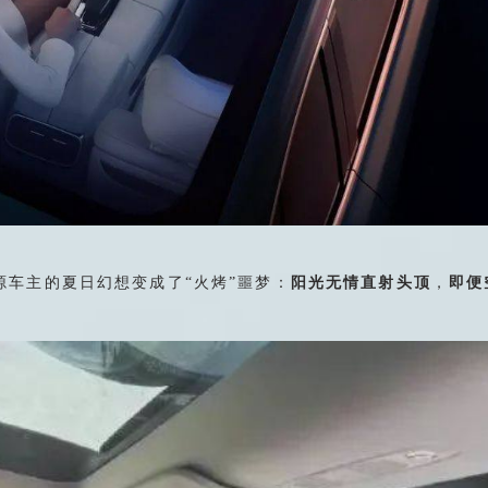
源车主的夏日幻想变成了“火烤”噩梦：
阳光无情直射头顶
，
即便
。