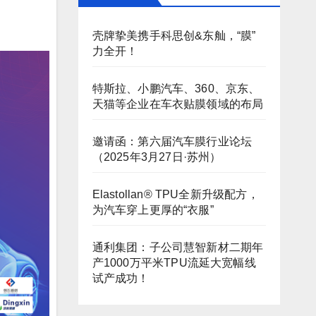
壳牌挚美携手科思创&东舢，“膜”
力全开！
特斯拉、小鹏汽车、360、京东、
天猫等企业在车衣贴膜领域的布局
邀请函：第六届汽车膜行业论坛
（2025年3月27日·苏州）
Elastollan® TPU全新升级配方，
为汽车穿上更厚的“衣服”
通利集团：子公司慧智新材二期年
产1000万平米TPU流延大宽幅线
试产成功！