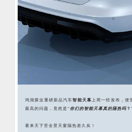
鸿湖膜业重磅新品汽车
智能天幕
上周一经发布，便
最高的问题，竟然是“
你们的智能天幕真的隔热吗
？
看来天下苦全景天窗隔热差久矣！