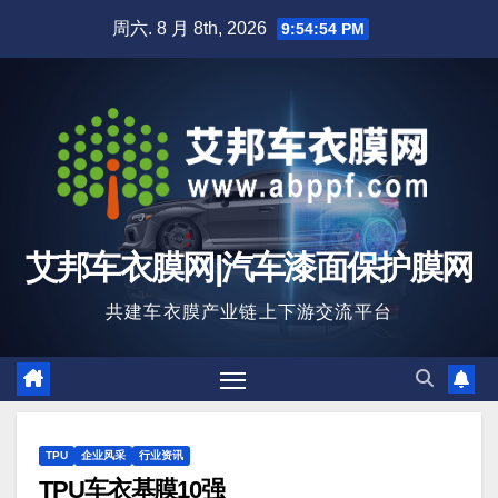
跳
周六. 8 月 8th, 2026
9:54:55 PM
至
内
容
艾邦车衣膜网|汽车漆面保护膜网
共建车衣膜产业链上下游交流平台
TPU
企业风采
行业资讯
TPU车衣基膜10强