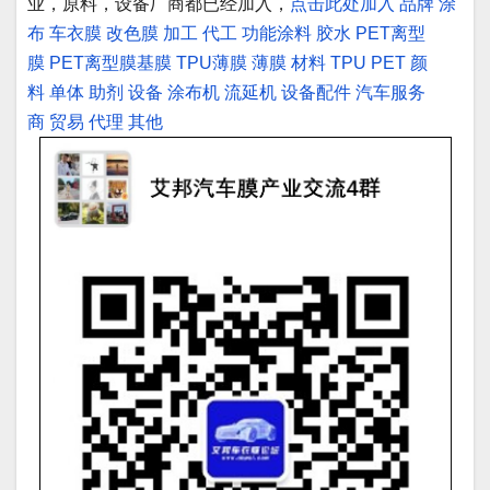
业，原料，设备厂商都已经加入，
点击此处加入
品牌
涂
布
车衣膜
改色膜
加工
代工
功能涂料
胶水
PET离型
膜
PET离型膜基膜
TPU薄膜
薄膜
材料
TPU
PET
颜
料
单体
助剂
设备
涂布机
流延机
设备配件
汽车服务
商
贸易
代理
其他