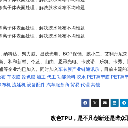
，纳科达、聚力威、昌茂光电、BOP保镖、膜小二、艾利丹尼森
新、和和新材、今蓝、山由、恩讯光电、卡皮诺、乐凯、卡秀、
盛等企业均已加入。同时加入
车衣膜产业链通讯录
，目前主流的
涂布
车衣膜
改色膜
加工
代工
功能涂料
胶水
PET离型膜
PET离
涂布机
流延机
设备配件
汽车服务商
贸易
代理
其他
改色TPU，是不凡创新还是哗众