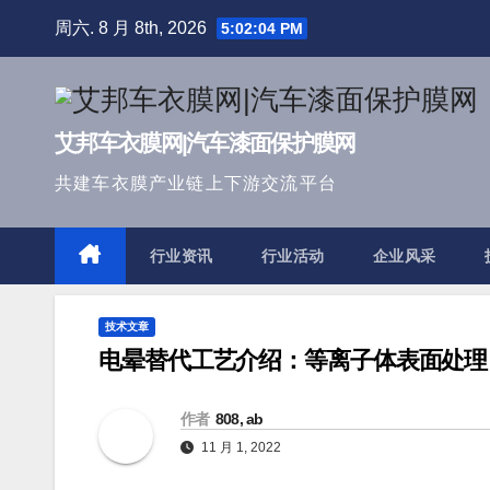
跳
周六. 8 月 8th, 2026
5:02:05 PM
至
内
容
艾邦车衣膜网|汽车漆面保护膜网
共建车衣膜产业链上下游交流平台
行业资讯
行业活动
企业风采
技术文章
电晕替代工艺介绍：等离子体表面处理
作者
808, ab
11 月 1, 2022