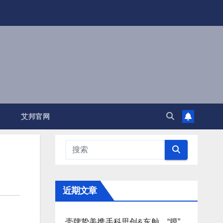
艾邦官网
近期文章
壳牌挚美携手科思创&东舢，“膜”