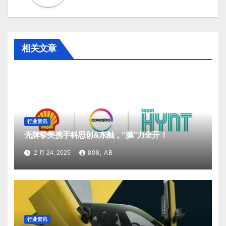
相关文章
行业资讯
壳牌挚美携手科思创&东舢，“膜”力全开！
2 月 24, 2025
808, AB
行业资讯