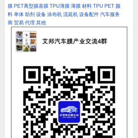
膜
PET离型膜基膜
TPU薄膜
薄膜
材料
TPU
PET
颜
料
单体
助剂
设备
涂布机
流延机
设备配件
汽车服务
商
贸易
代理
其他