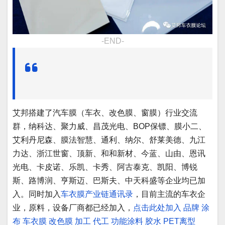
-END-
艾邦搭建了汽车膜（车衣、改色膜、窗膜）行业交流
群，纳科达、聚力威、昌茂光电、BOP保镖、膜小二、
艾利丹尼森、膜法智慧、通利、纳尔、舒莱美德、九江
力达、浙江世窗、顶新、和和新材、今蓝、山由、恩讯
光电、卡皮诺、乐凯、卡秀、阿古泰克、凯阳、博锐
斯、路博润、亨斯迈、巴斯夫、中天科盛等企业均已加
入。同时加入
车衣膜产业链通讯录
，目前主流的车衣企
业，原料，设备厂商都已经加入，
点击此处加入
品牌
涂
布
车衣膜
改色膜
加工
代工
功能涂料
胶水
PET离型