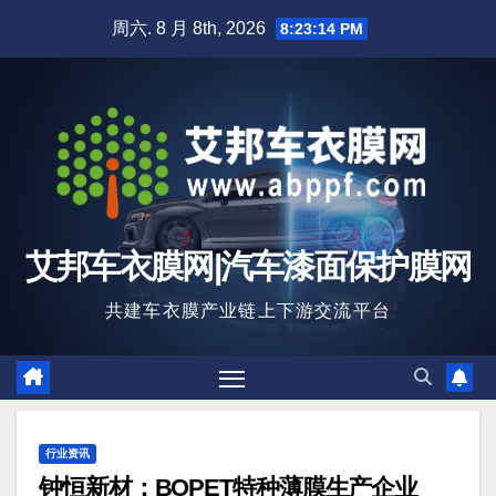
跳
周六. 8 月 8th, 2026
8:23:16 PM
至
内
容
艾邦车衣膜网|汽车漆面保护膜网
共建车衣膜产业链上下游交流平台
行业资讯
钟恒新材：BOPET特种薄膜生产企业