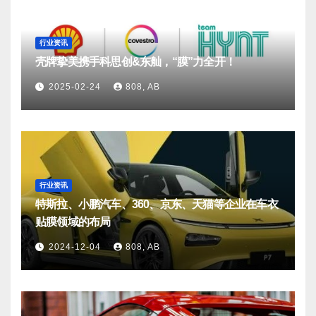
行业资讯
壳牌挚美携手科思创&东舢，“膜”力全开！
2025-02-24
808, AB
行业资讯
特斯拉、小鹏汽车、360、京东、天猫等企业在车衣
贴膜领域的布局
2024-12-04
808, AB