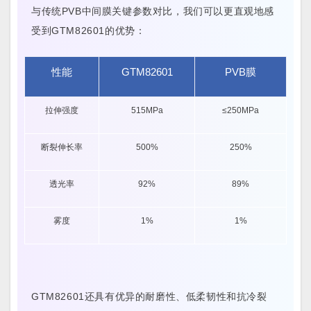
与传统PVB中间膜关键参数对比，我们可以更直观地感
受到GTM82601的优势：
性能
GTM82601
PVB膜
拉伸强度
515MPa
≤250MPa
断裂伸长率
500%
250%
透光率
92%
89%
雾度
1%
1%
GTM82601还具有优异的耐磨性、低柔韧性和抗冷裂