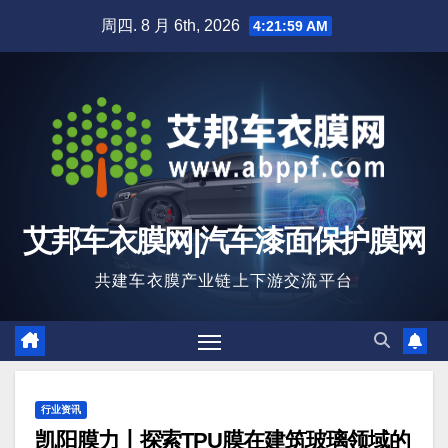
跳
周四. 8 月 6th, 2026
4:22:00 AM
至
内
容
艾邦车衣膜网|汽车漆面保护膜网
共建车衣膜产业链上下游交流平台
行业资讯
凯阳膜力丨探索TPU膜在建筑玻璃领域的