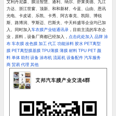
艾利丹尼森、膜法智慧、通利、纳尔、舒莱美德、九江
力达、浙江世窗、顶新、和和新材、今蓝、山由、恩讯
光电、卡皮诺、乐凯、卡秀、阿古泰克、凯阳、博锐
斯、路博润、亨斯迈、巴斯夫、中天科盛等企业均已加
入。同时加入
车衣膜产业链通讯录
，目前主流的车衣企
业，原料，设备厂商都已经加入，
点击此处加入
品牌
涂
布
车衣膜
改色膜
加工
代工
功能涂料
胶水
PET离型
膜
PET离型膜基膜
TPU薄膜
薄膜
材料
TPU
PET
颜
料
单体
助剂
设备
涂布机
流延机
设备配件
汽车服务
商
贸易
代理
其他