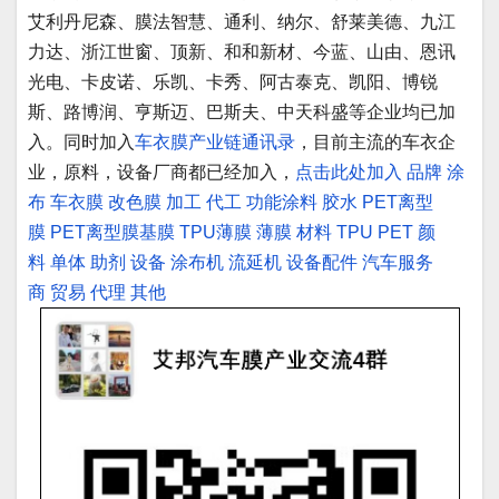
艾利丹尼森、膜法智慧、通利、纳尔、舒莱美德、九江
力达、浙江世窗、顶新、和和新材、今蓝、山由、恩讯
光电、卡皮诺、乐凯、卡秀、阿古泰克、凯阳、博锐
斯、路博润、亨斯迈、巴斯夫、中天科盛等企业均已加
入。同时加入
车衣膜产业链通讯录
，目前主流的车衣企
业，原料，设备厂商都已经加入，
点击此处加入
品牌
涂
布
车衣膜
改色膜
加工
代工
功能涂料
胶水
PET离型
膜
PET离型膜基膜
TPU薄膜
薄膜
材料
TPU
PET
颜
料
单体
助剂
设备
涂布机
流延机
设备配件
汽车服务
商
贸易
代理
其他