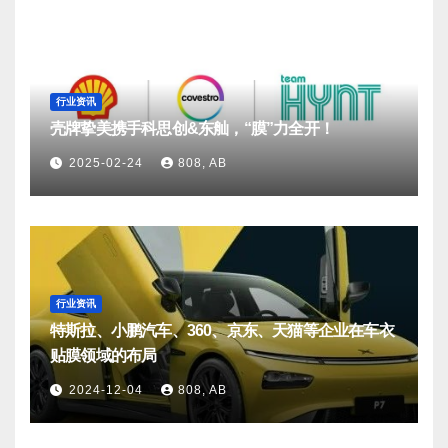
行业资讯
壳牌挚美携手科思创&东舢，“膜”力全开！
2025-02-24
808, AB
行业资讯
特斯拉、小鹏汽车、360、京东、天猫等企业在车衣
贴膜领域的布局
2024-12-04
808, AB