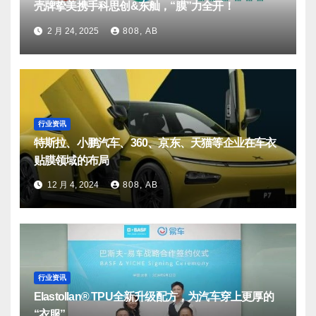
壳牌挚美携手科思创&东舢，“膜”力全开！
2 月 24, 2025
808, AB
行业资讯
特斯拉、小鹏汽车、360、京东、天猫等企业在车衣
贴膜领域的布局
12 月 4, 2024
808, AB
行业资讯
Elastollan® TPU全新升级配方，为汽车穿上更厚的
“衣服”