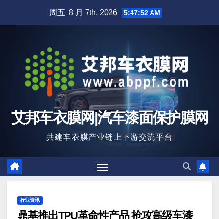
跳
周五. 8 月 7th, 2026
5:47:53 AM
至
内
容
艾邦车衣膜网|汽车漆面保护膜网
共建车衣膜产业链上下游交流平台
行业资讯
鼎基推出TPU革命性产品 抢攻高级车漆