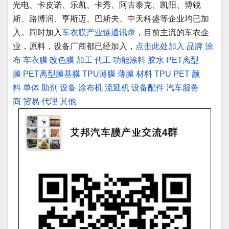
光电、卡皮诺、乐凯、卡秀、阿古泰克、凯阳、博锐
斯、路博润、亨斯迈、巴斯夫、中天科盛等企业均已加
入。同时加入
车衣膜产业链通讯录
，目前主流的车衣企
业，原料，设备厂商都已经加入，
点击此处加入
品牌
涂
布
车衣膜
改色膜
加工
代工
功能涂料
胶水
PET离型
膜
PET离型膜基膜
TPU薄膜
薄膜
材料
TPU
PET
颜
料
单体
助剂
设备
涂布机
流延机
设备配件
汽车服务
商
贸易
代理
其他