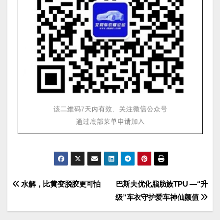
文
水解，比黄变脱胶更可怕
巴斯夫优化脂肪族TPU —“升
级”车衣守护爱车神仙颜值
章