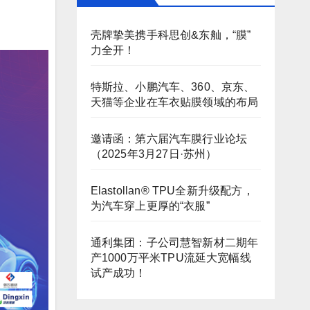
壳牌挚美携手科思创&东舢，“膜”
力全开！
特斯拉、小鹏汽车、360、京东、
天猫等企业在车衣贴膜领域的布局
邀请函：第六届汽车膜行业论坛
（2025年3月27日·苏州）
Elastollan® TPU全新升级配方，
为汽车穿上更厚的“衣服”
通利集团：子公司慧智新材二期年
产1000万平米TPU流延大宽幅线
试产成功！