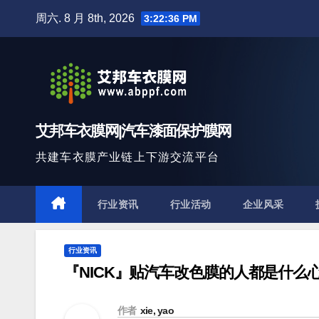
跳
周六. 8 月 8th, 2026
3:22:37 PM
至
内
容
艾邦车衣膜网|汽车漆面保护膜网
共建车衣膜产业链上下游交流平台
行业资讯
行业活动
企业风采
行业资讯
『NICK』贴汽车改色膜的人都是什么
作者
xie, yao