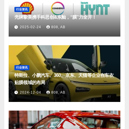
行业资讯
壳牌挚美携手科思创&东舢，“膜”力全开！
2025-02-24
808, AB
行业资讯
特斯拉、小鹏汽车、360、京东、天猫等企业在车衣
贴膜领域的布局
2024-12-04
808, AB