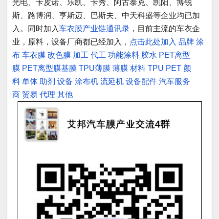
光电、卡皮诺、乐凯、卡秀、阿古泰克、凯阳、博锐
斯、路博润、亨斯迈、巴斯夫、中天科盛等企业均已加
入。同时加入
车衣膜产业链通讯录
，目前主流的车衣企
业，原料，设备厂商都已经加入，
点击此处加入
品牌
涂
布
车衣膜
改色膜
加工
代工
功能涂料
胶水
PET离型
膜
PET离型膜基膜
TPU薄膜
薄膜
材料
TPU
PET
颜
料
单体
助剂
设备
涂布机
流延机
设备配件
汽车服务
商
贸易
代理
其他