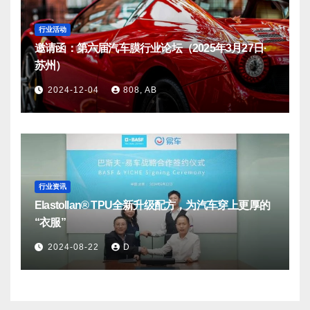
行业活动
邀请函：第六届汽车膜行业论坛（2025年3月27日·
苏州）
2024-12-04
808, AB
行业资讯
Elastollan® TPU全新升级配方，为汽车穿上更厚的
“衣服”
2024-08-22
D