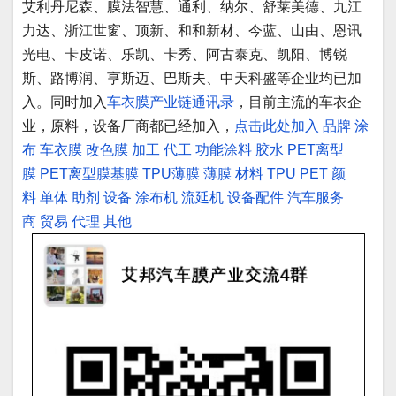
艾利丹尼森、膜法智慧、通利、纳尔、舒莱美德、九江
力达、浙江世窗、顶新、和和新材、今蓝、山由、恩讯
光电、卡皮诺、乐凯、卡秀、阿古泰克、凯阳、博锐
斯、路博润、亨斯迈、巴斯夫、中天科盛等企业均已加
入。同时加入
车衣膜产业链通讯录
，目前主流的车衣企
业，原料，设备厂商都已经加入，
点击此处加入
品牌
涂
布
车衣膜
改色膜
加工
代工
功能涂料
胶水
PET离型
膜
PET离型膜基膜
TPU薄膜
薄膜
材料
TPU
PET
颜
料
单体
助剂
设备
涂布机
流延机
设备配件
汽车服务
商
贸易
代理
其他