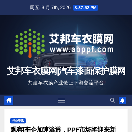
跳
周五. 8 月 7th, 2026
8:37:53 PM
至
内
容
艾邦车衣膜网|汽车漆面保护膜网
共建车衣膜产业链上下游交流平台
行业资讯
观察|车企加速渗透，PPF市场将迎来新