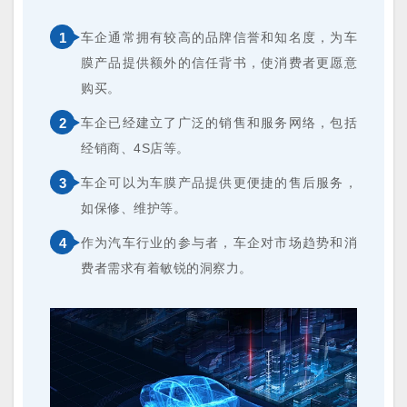
1
车企通常拥有较高的品牌信誉和知名度，为车
膜产品提供额外的信任背书，使消费者更愿意
购买。
2
车企已经建立了广泛的销售和服务网络，包括
经销商、4S店等。
3
车企可以为车膜产品提供更便捷的售后服务，
如保修、维护等。
4
作为汽车行业的参与者，车企对市场趋势和消
费者需求有着敏锐的洞察力。