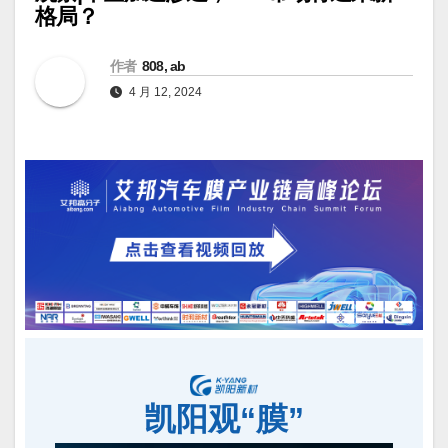
格局？
作者
808, ab
4 月 12, 2024
凯阳观“膜”