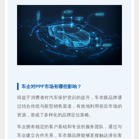
车企对PPF市场有哪些影响？
得益于消费者对汽车保护意识的提升，车衣膜品牌通
过结合传统与新型销售渠道，有效地利用前后市场的
资源，形成了多样化的品牌定位策略。
车企拥有稳定的客户基础和专业的服务团队，通过与
车企建立合作关系，车衣膜品牌能够直接触达潜在客