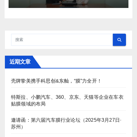
近期文章
壳牌挚美携手科思创&东舢，“膜”力全开！
特斯拉、小鹏汽车、360、京东、天猫等企业在车衣
贴膜领域的布局
邀请函：第六届汽车膜行业论坛（2025年3月27日·
苏州）