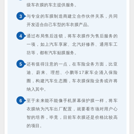
级车衣膜的车主提供服务。
3
与专业的车膜制造商建立合作伙伴关系，共同
开发适合自己车型的车衣膜产品。
4
通过布局售后连锁，将车衣膜作为售后服务的
一项，如上汽车享家、北汽好修养、通用车工
坊等，都有汽车贴膜服务。
5
还有值得注意的一点，在车险业务方面，比亚
迪、蔚来、理想、小鹏等17家车企涌入保险
圈，构建汽车生态圈，车衣膜保险业务或许将
纳入其中。
6
至于未来能不能像手机屏幕保护膜一样，将车
衣膜纳为汽车出厂配置，就要看市场对用户心
智的培养，毕竟，目前车衣膜还是价格比较高
的项目。