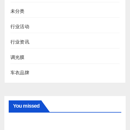
未分类
行业活动
行业资讯
调光膜
车衣品牌
You missed