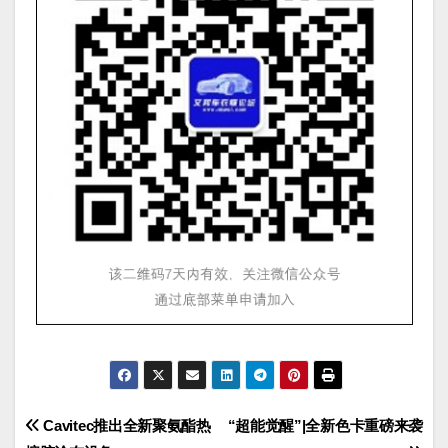
文
Cavitec推出全新聚氨酯热
“超能觉醒”|全新色卡重磅来袭